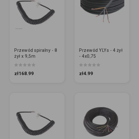
Przewód spiralny - 8
Przewód YLYs - 4 żył
żył x 9,5m
- 4x0,75
zł168.99
zł4.99