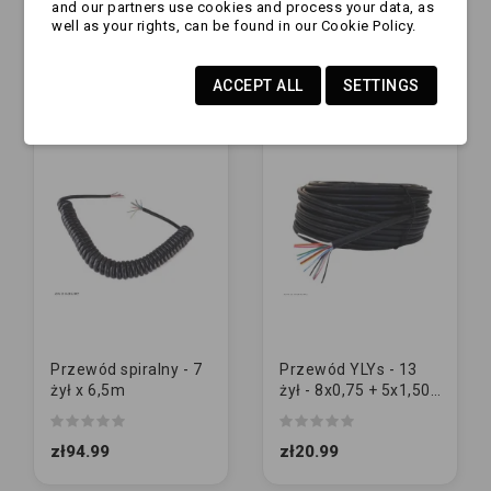
and our partners use cookies and process your data, as
GRUBY
well as your rights, can be found in our Cookie Policy.
zł108.99
zł33.99
ACCEPT ALL
SETTINGS
Przewód spiralny - 7
Przewód YLYs - 13
żył x 6,5m
żył - 8x0,75 + 5x1,50 |
CIENKI
zł94.99
zł20.99