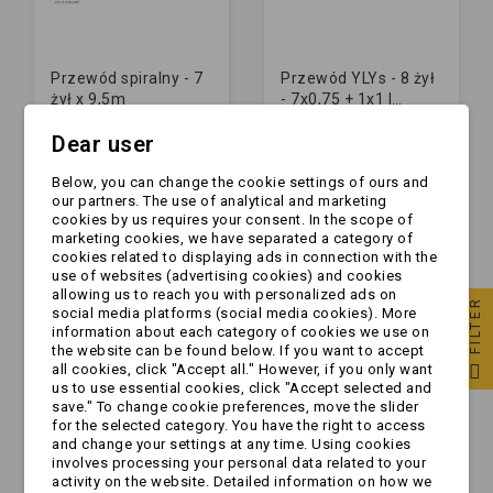
Przewód spiralny - 7
Przewód YLYs - 8 żył
żył x 9,5m
- 7x0,75 + 1x1 |
CIENKI
Dear user
zł167.99
zł7.99
Below, you can change the cookie settings of ours and
our partners. The use of analytical and marketing
cookies by us requires your consent. In the scope of
marketing cookies, we have separated a category of
cookies related to displaying ads in connection with the
use of websites (advertising cookies) and cookies
allowing us to reach you with personalized ads on
FILTER
social media platforms (social media cookies). More
information about each category of cookies we use on
the website can be found below. If you want to accept
all cookies, click "Accept all." However, if you only want
us to use essential cookies, click "Accept selected and
save." To change cookie preferences, move the slider
for the selected category. You have the right to access
and change your settings at any time. Using cookies
involves processing your personal data related to your
Przewód spiralny - 8
Przewód YLYs - 13
activity on the website. Detailed information on how we
żył x 6,5m
żył - 8x1,50 + 5x2,50 |