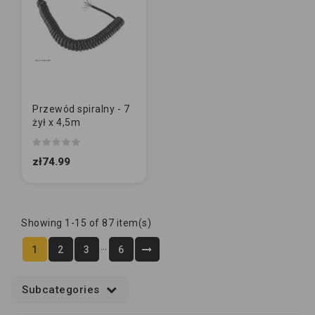
Przewód spiralny - 7
żył x 4,5m
zł74.99
Showing 1-15 of 87 item(s)
…
1
2
3
6
Subcategories