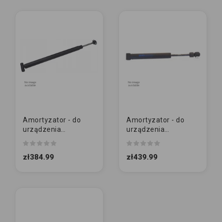
Amortyzator - do
Amortyzator - do
urządzenia
urządzenia
najazdowego
najazdowego
ZAMIENNIK | AL-KO
ORYGINAŁ | AL-KO |
zł384.99
zł439.99
251S (10018491)
251G krótki 3000kg...