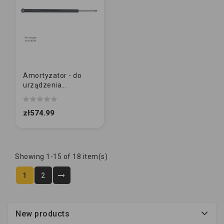
Amortyzator - do
urządzenia
najazdowego
ORYGINAŁ | AL-KO |
zł574.99
2.8VB/1 3500kg...
Showing 1-15 of 18 item(s)
1
2
New products