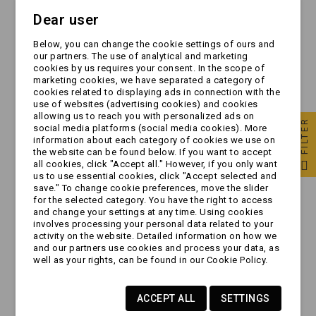
Dear user
Below, you can change the cookie settings of ours and
Amortyzator - do
Amortyzator - do
our partners. The use of analytical and marketing
urządzenia
urządzenia
cookies by us requires your consent. In the scope of
najazdowego
najazdowego
marketing cookies, we have separated a category of
ORYGINAŁ | KNOTT |
ORYGINAŁ | AL-KO |
cookies related to displaying ads in connection with the
zł279.99
zł294.99
KFL12-A - KFL12-B...
90S/3 -...
use of websites (advertising cookies) and cookies
allowing us to reach you with personalized ads on
FILTER
social media platforms (social media cookies). More
information about each category of cookies we use on
the website can be found below. If you want to accept
all cookies, click "Accept all." However, if you only want
us to use essential cookies, click "Accept selected and
save." To change cookie preferences, move the slider
for the selected category. You have the right to access
and change your settings at any time. Using cookies
involves processing your personal data related to your
activity on the website. Detailed information on how we
and our partners use cookies and process your data, as
well as your rights, can be found in our Cookie Policy.
ACCEPT ALL
SETTINGS
Amortyzator - do
Amortyzator - do
urządzenia
urządzenia