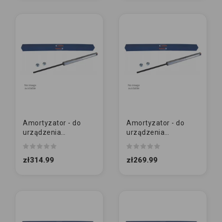
Amortyzator - do
Amortyzator - do
urządzenia
urządzenia
najazdowego
najazdowego
ORYGINAŁ | KNOTT |
ORYGINAŁ | KNOTT |
zł314.99
zł269.99
KF27B (KK3710S)
KF27A (KK0900S)