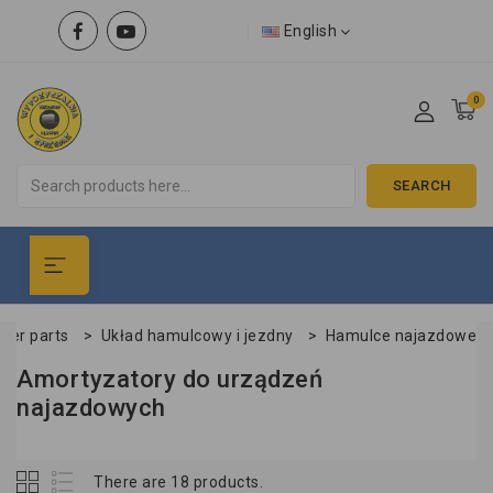
English
0
SEARCH
iler parts
>
Układ hamulcowy i jezdny
>
Hamulce najazdowe
Amortyzatory do urządzeń
najazdowych
There are 18 products.