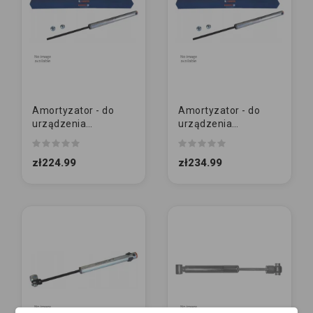
Amortyzator - do
Amortyzator - do
urządzenia
urządzenia
najazdowego
najazdowego
ORYGINAŁ | KNOTT |
ORYGINAŁ | KNOTT |
zł224.99
zł234.99
KF17 - KF20
KF13 (KK0897S)
(KK0899S)