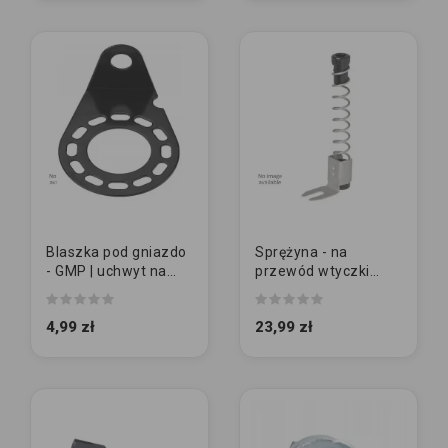
Blaszka pod gniazdo
Sprężyna - na
- GMP | uchwyt na
przewód wtyczki
środku
przyczepy
4,99 zł
23,99 zł