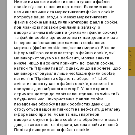
Нижче ви можете змінити налаштування файлів
cookie від нас та наших партнерів. Використання
нами аналітичних та маркетингових файлів cookie
потребує вашої згоди. У межах маркетингових
Uchwyt wtyczki -
Uchwyt wtyczki -
файлів cookie ми виділили категорію файлів cookie,
CZERWONY/BORDOWY
NIEBIESKI plastikowy
пов'язаних із показом реклами в зв'язку із
використанням веб-сайтів (рекламні файли cookie)
plastikowy
та файлів cookie, що дозволяють нам досягати вас
із персоналізованою рекламою в соціальних
6,99 zł
6,99 zł
мережах (файли cookie соціальних мереж). Більше
ФІЛЬТР
інформації про кожну категорію файлів cookie, які
ми використовуємо на веб-сайті, можна знайти
нижче. Якщо ви хочете прийняти всі файли cookie,
натисніть "Прийняти всі". Однак, якщо ви хочете, щоб
ми використовували лише необхідні файли cookie,
натисніть "Прийняти обране та зберегти". Щоб
змінити налаштування файлів cookie, перемістіть
повзунок для вибраної категорії. У вас є право
отримати доступ до своїх налаштувань та змінити їх
у будь-який час. Використання файлів cookie
передбачає обробку ваших особистих даних, що
стосуються вашої активності на веб-сайті. Детальну
інформацію про те, як ми та наші партнери
використовують файли cookie та обробляють ваші
дані, а також про ваші права, можна знайти в нашій
Osłona - plastikowa
Tester - gniazda /
Політиці використання файлів cookie.
do wtyczki 13 PIN
wtyczki | 7 PIN