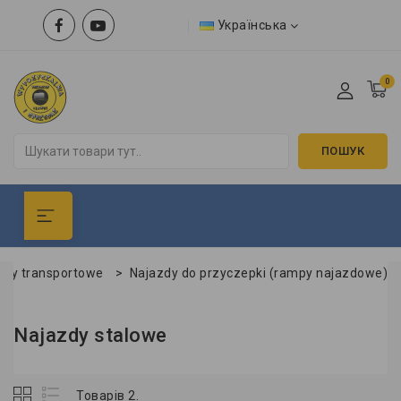
Українська
0
ПОШУК
yty transportowe
>
Najazdy do przyczepki (rampy najazdowe)
Najazdy stalowe
Товарів 2.