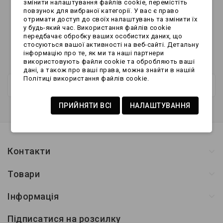
змінити налаштування файлів cookie, перемістіть
повзунок для вибраної категорії. У вас є право
отримати доступ до своїх налаштувань та змінити їх
у будь-який час. Використання файлів cookie
Показано 1-2 з 2 товарів
передбачає обробку ваших особистих даних, що
стосуються вашої активності на веб-сайті. Детальну
1
інформацію про те, як ми та наші партнери
використовують файли cookie та обробляють ваші
дані, а також про ваші права, можна знайти в нашій
Політиці використання файлів cookie.
Нові продукти
ПРИЙНЯТИ ВСІ
НАЛАШТУВАННЯ
Контакти
Товари
Інформація
Підписатися на розсилку