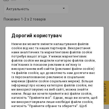

Актуальність
Показано 1-2 з 2 товарів
Дорогий користувач
Нижче ви можете змінити налаштування файлів
cookie від нас та наших партнерів. Використання
нами аналітичних та маркетингових файлів cookie
потребує вашої згоди. У межах маркетингових
файлів cookie ми виділили категорію файлів cookie,
пов'язаних із показом реклами в зв'язку із
використанням веб-сайтів (рекламні файли cookie)
та файлів cookie, що дозволяють нам досягати вас
із персоналізованою рекламою в соціальних
мережах (файли cookie соціальних мереж). Більше
[ZESTAW] - 2 x
Najazd składany -
ФІЛЬТР
інформації про кожну категорію файлів cookie, які
Najazd składany
195x22cm -
ми використовуємо на веб-сайті, можна знайти
[195x22cm -
200kg/szt
нижче. Якщо ви хочете прийняти всі файли cookie,
200kg/szt]
натисніть "Прийняти всі". Однак, якщо ви хочете, щоб
289,99 zł
159,99 zł
ми використовували лише необхідні файли cookie,
натисніть "Прийняти обране та зберегти". Щоб