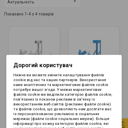

Актуальність
Показано 1-4 з 4 товарів
Дорогий користувач
Нижче ви можете змінити налаштування файлів
cookie від нас та наших партнерів. Використання
нами аналітичних та маркетингових файлів cookie
Stojak motocyklowy -
Stojak motocyklowy -
потребує вашої згоди. У межах маркетингових
файлів cookie ми виділили категорію файлів cookie,
kobyłka, kolor:
kobyłka, kolor:
пов'язаних із показом реклами в зв'язку із
OCYNKOWANY
NIEBIESKI
використанням веб-сайтів (рекламні файли cookie)
(136022)
та файлів cookie, що дозволяють нам досягати вас
274,99 zł
264,99 zł
із персоналізованою рекламою в соціальних
мережах (файли cookie соціальних мереж). Більше
інформації про кожну категорію файлів cookie, які