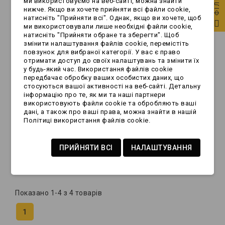
ФІЛЬТР
ми використовуємо на веб-сайті, можна знайти
нижче. Якщо ви хочете прийняти всі файли cookie,
натисніть "Прийняти всі". Однак, якщо ви хочете, щоб
ми використовували лише необхідні файли cookie,
натисніть "Прийняти обране та зберегти". Щоб
змінити налаштування файлів cookie, перемістіть
повзунок для вибраної категорії. У вас є право
отримати доступ до своїх налаштувань та змінити їх
у будь-який час. Використання файлів cookie
передбачає обробку ваших особистих даних, що
стосуються вашої активності на веб-сайті. Детальну
інформацію про те, як ми та наші партнери
використовують файли cookie та обробляють ваші
Stojak motocyklowy -
Stojak motocyklowy -
дані, а також про ваші права, можна знайти в нашій
Політиці використання файлів cookie.
kobyłka, kolor:
kobyłka, uniwersalny
CZERWONY
CZARNY do kół 10-
21"
ПРИЙНЯТИ ВСІ
НАЛАШТУВАННЯ
264,99 zł
179,99 zł
Показано 1-4 з 4 товарів
1