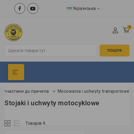
Українська
0
ПОШУК
Запчастини до причепа
>
Mocowania i uchwyty transportowe
Stojaki i uchwyty motocyklowe
Товарів 4.