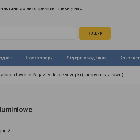
частини до автопричіпів тільки у нас
ПОШУК
родаж
Нові товари
Лідери продажів
Контакт
transportowe
>
Najazdy do przyczepki (rampy najazdowe)
luminiowe
рів 2.