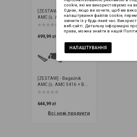
cookie, які ми використовуємо на ве
Однак, якщо ви хочете, щоб ми вико
[ZESTAW] - Bagażnik
налаштування файлів cookie, перемі
AMC (Ł: AMC 5122 + B:
змінити їх у будь-який час. Викори
STAL...
веб-сайті. Детальну інформацію про
права, можна знайти в нашій Політи
499,99 zł
НАЛАШТУВАННЯ
[ZESTAW] - Bagażnik
AMC (Ł: AMC 5416 + B:
STAL...
644,99 zł
Всі нові продукти