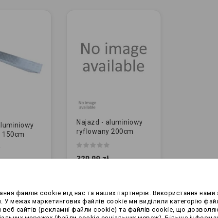
Najazd - aluminiowy
aluminiowy
ryflowany 200cm
y 150cm
329,99 zł
ння файлів cookie від нас та наших партнерів. Використання нами 
. У межах маркетингових файлів cookie ми виділили категорію файл
 з 2 товарів
 веб-сайтів (рекламні файли cookie) та файлів cookie, що дозволя
льних мережах (файли cookie соціальних мереж). Більше інформац