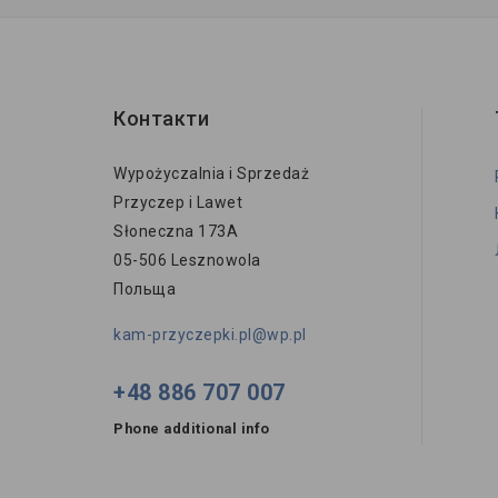
Контакти
Wypożyczalnia i Sprzedaż
Przyczep i Lawet
Słoneczna 173A
05-506 Lesznowola
Польща
kam-przyczepki.pl@wp.pl
+48 886 707 007
Phone additional info