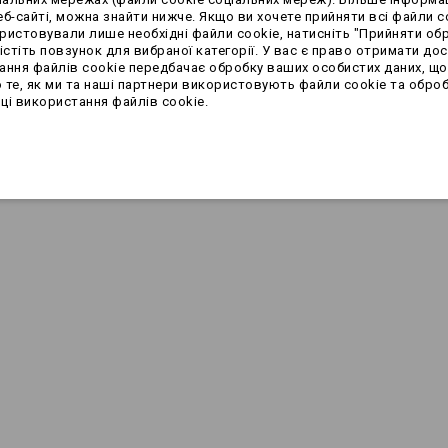
б-сайті, можна знайти нижче. Якщо ви хочете прийняти всі файли co
ристовували лише необхідні файли cookie, натисніть "Прийняти обр
стіть повзунок для вибраної категорії. У вас є право отримати до
стання файлів cookie передбачає обробку ваших особистих даних, щ
 те, як ми та наші партнери використовують файли cookie та оброб
ці використання файлів cookie.