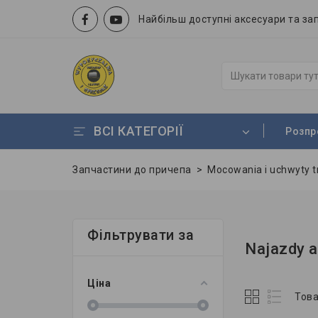
Найбільш доступні аксесуари та зап
ВСІ КАТЕГОРІЇ
Розп
Запчастини до причепа
>
Mocowania i uchwyty 
Фільтрувати за
Najazdy a
Ціна
Това