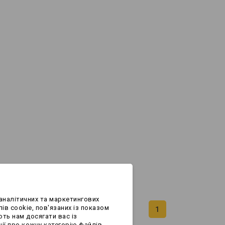
аналітичних та маркетингових
ів cookie, пов'язаних із показом
1
ють нам досягати вас із
ії про кожну категорію файлів