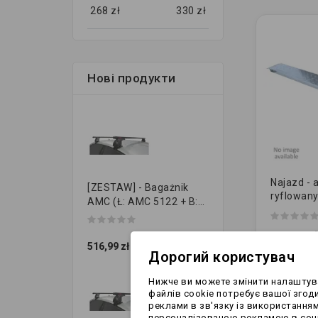
268
zł
330
zł
Нові продукти
Najazd - 
[ZESTAW] - Bagażnik
ryflowan
AMC (Ł: AMC 5122 + B:
STAL...
268,99 zł
516,99 zł
Дорогий користувач
Нижче ви можете змінити налаштува
файлів cookie потребує вашої згоди
Показано 1-2
реклами в зв'язку із використанням
персоналізованою рекламою в соціа