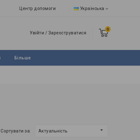
Центр допомоги
Українська
0
Увійти
/
Зареєструватися
и
Більше

Сортувати за:
Актуальність