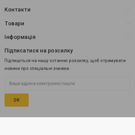
Контакти
Товари
Інформація
Підписатися на розсилку
Підпишіться на нашу останню розсилку, щоб отримувати
новини про спеціальні знижки.