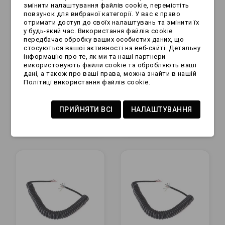
змінити налаштування файлів cookie, перемістіть
повзунок для вибраної категорії. У вас є право
отримати доступ до своїх налаштувань та змінити їх
у будь-який час. Використання файлів cookie
передбачає обробку ваших особистих даних, що
стосуються вашої активності на веб-сайті. Детальну
інформацію про те, як ми та наші партнери
використовують файли cookie та обробляють ваші
дані, а також про ваші права, можна знайти в нашій
Przewód spiralny - 8
Przewód spiralny - 7
Політиці використання файлів cookie.
żył x 4,5m
żył x 4,5m
ПРИЙНЯТИ ВСІ
НАЛАШТУВАННЯ
66,99 zł
74,99 zł