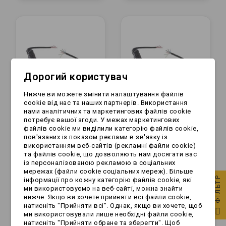
Дорогий користувач
Нижче ви можете змінити налаштування файлів
cookie від нас та наших партнерів. Використання
нами аналітичних та маркетингових файлів cookie
потребує вашої згоди. У межах маркетингових
Przewód spiralny - 8
Przewód spiralny - 7
файлів cookie ми виділили категорію файлів cookie,
żył x 6,5m
żył x 6,5m
пов'язаних із показом реклами в зв'язку із
використанням веб-сайтів (рекламні файли cookie)
та файлів cookie, що дозволяють нам досягати вас
із персоналізованою рекламою в соціальних
108,99 zł
94,99 zł
мережах (файли cookie соціальних мереж). Більше
ФІЛЬТР
інформації про кожну категорію файлів cookie, які
ми використовуємо на веб-сайті, можна знайти
нижче. Якщо ви хочете прийняти всі файли cookie,
натисніть "Прийняти всі". Однак, якщо ви хочете, щоб
ми використовували лише необхідні файли cookie,
натисніть "Прийняти обране та зберегти". Щоб