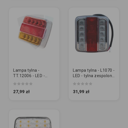
Lampa tylna -
Lampa tylna - L1070 -
TT.12006 - LED -
LED - tylna zespolona
tylna zespolona
uniwersalna BIAŁA
uniwersalna
27,99 zł
31,99 zł
CZERWONA