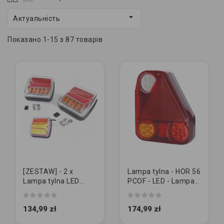

Актуальність
Показано 1-15 з 87 товарів
[ZESTAW] - 2 x
Lampa tylna - HOR 56
Lampa tylna LED
PCOF - LED - Lampa
(L1868 + L1869)
tylna zespolona
(wersja diodowa III)...
134,99 zł
174,99 zł