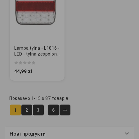
Lampa tylna - L1816 -
LED - tylna zespolona
uniwersalana BIAŁO-
CZERWONA
44,99 zł
Показано 1-15 з 87 товарів
…
1
2
3
6
Нові продукти