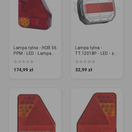
Lampa tylna - HOR 56
Lampa tylna -
PPM - LED - Lampa
TT.12018P - LED - z
tylna zespolona
dynamicznym
(wersja diodowa III)...
kierunkowskazem
174,99 zł
32,99 zł
12-24V | PRAWA