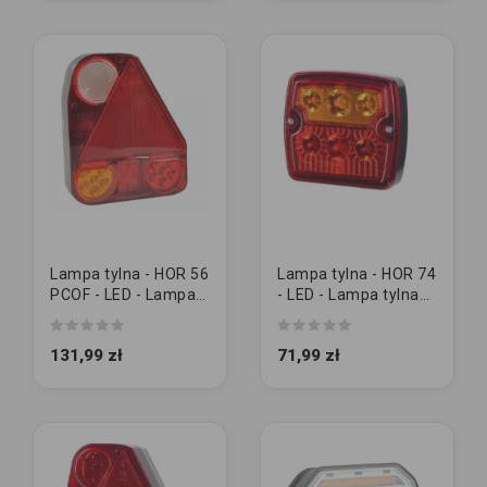
Lampa tylna - HOR 56
Lampa tylna - HOR 74
PCOF - LED - Lampa
- LED - Lampa tylna
tylna zespolona
zespolona bez
(wersja diodowa II)...
oświelenia tablicy...
131,99 zł
71,99 zł