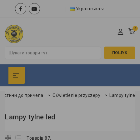
Українська
0
ПОШУК
частини до причепа
>
Oświetlenie przyczepy
>
Lampy tylne
Lampy tylne led
Товарів 87.