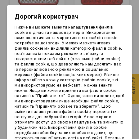
Дорогий користувач
Lampa tylna - GLO-
Lampa tylna - GLO-
Нижче ви можете змінити налаштування файлів
TRACK - LED -
TRACK - LED -
cookie від нас та наших партнерів. Використання
trójkątna | PRAWA
trójkątna | LEWA
нами аналітичних та маркетингових файлів cookie
потребує вашої згоди. У межах маркетингових
129,99 zł
129,99 zł
файлів cookie ми виділили категорію файлів cookie,
пов'язаних із показом реклами в зв'язку із
використанням веб-сайтів (рекламні файли cookie)
та файлів cookie, що дозволяють нам досягати вас
із персоналізованою рекламою в соціальних
мережах (файли cookie соціальних мереж). Більше
ФІЛЬТР
інформації про кожну категорію файлів cookie, які
ми використовуємо на веб-сайті, можна знайти
нижче. Якщо ви хочете прийняти всі файли cookie,
натисніть "Прийняти всі". Однак, якщо ви хочете, щоб
ми використовували лише необхідні файли cookie,
натисніть "Прийняти обране та зберегти". Щоб
змінити налаштування файлів cookie, перемістіть
повзунок для вибраної категорії. У вас є право
отримати доступ до своїх налаштувань та змінити їх
у будь-який час. Використання файлів cookie
Lampa tylna - L1873 -
Lampa tylna - L1884 -
передбачає обробку ваших особистих даних, що
стосуються вашої активності на веб-сайті. Детальну
LED - tylna zespolona
LED - okrągła