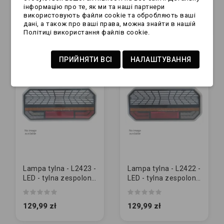
інформацію про те, як ми та наші партнери
uniwersalna mała
zespolona | PRAWA
використовують файли cookie та обробляють ваші
owalna TL
дані, а також про ваші права, можна знайти в нашій
71,99 zł
84,99 zł
Політиці використання файлів cookie.
ПРИЙНЯТИ ВСІ
НАЛАШТУВАННЯ
Lampa tylna - L2423 -
Lampa tylna - L2422 -
LED - tylna zespolona
LED - tylna zespolona
| PRAWA
| LEWA
129,99 zł
129,99 zł