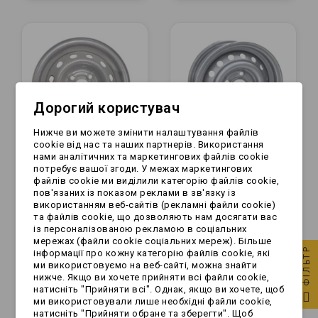
Дорогий користувач
Нижче ви можете змінити налаштування файлів
cookie від нас та наших партнерів. Використання
нами аналітичних та маркетингових файлів cookie
потребує вашої згоди. У межах маркетингових
Felga - R14 | 4x100 |
Felga - R13 | 5x112 |
файлів cookie ми виділили категорію файлів cookie,
et30 | 5,5"
et30 | 4,5"
пов'язаних із показом реклами в зв'язку із
використанням веб-сайтів (рекламні файли cookie)
та файлів cookie, що дозволяють нам досягати вас
із персоналізованою рекламою в соціальних
159,99 zł
128,99 zł
мережах (файли cookie соціальних мереж). Більше
ФІЛЬТР
інформації про кожну категорію файлів cookie, які
ми використовуємо на веб-сайті, можна знайти
нижче. Якщо ви хочете прийняти всі файли cookie,
натисніть "Прийняти всі". Однак, якщо ви хочете, щоб
ми використовували лише необхідні файли cookie,
натисніть "Прийняти обране та зберегти". Щоб