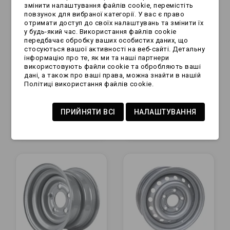
змінити налаштування файлів cookie, перемістіть
повзунок для вибраної категорії. У вас є право
отримати доступ до своїх налаштувань та змінити їх
у будь-який час. Використання файлів cookie
передбачає обробку ваших особистих даних, що
стосуються вашої активності на веб-сайті. Детальну
інформацію про те, як ми та наші партнери
використовують файли cookie та обробляють ваші
дані, а також про ваші права, можна знайти в нашій
Felga - R13 | 4x98 |
Felga - R13 | 4x100 |
Політиці використання файлів cookie.
et30 | 4"
et30 | 4"
ПРИЙНЯТИ ВСІ
НАЛАШТУВАННЯ
99,99 zł
99,99 zł