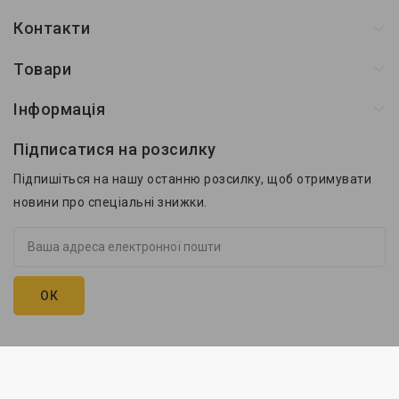
Контакти
Товари
Інформація
Підписатися на розсилку
Підпишіться на нашу останню розсилку, щоб отримувати
новини про спеціальні знижки.