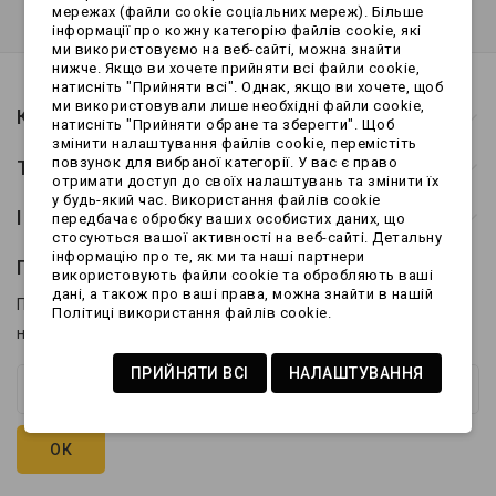
мережах (файли cookie соціальних мереж). Більше
інформації про кожну категорію файлів cookie, які
ми використовуємо на веб-сайті, можна знайти
нижче. Якщо ви хочете прийняти всі файли cookie,
натисніть "Прийняти всі". Однак, якщо ви хочете, щоб
ми використовували лише необхідні файли cookie,
Контакти
натисніть "Прийняти обране та зберегти". Щоб
змінити налаштування файлів cookie, перемістіть
повзунок для вибраної категорії. У вас є право
Товари
отримати доступ до своїх налаштувань та змінити їх
у будь-який час. Використання файлів cookie
Інформація
передбачає обробку ваших особистих даних, що
стосуються вашої активності на веб-сайті. Детальну
інформацію про те, як ми та наші партнери
Підписатися на розсилку
використовують файли cookie та обробляють ваші
дані, а також про ваші права, можна знайти в нашій
Підпишіться на нашу останню розсилку, щоб отримувати
Політиці використання файлів cookie.
новини про спеціальні знижки.
ПРИЙНЯТИ ВСІ
НАЛАШТУВАННЯ