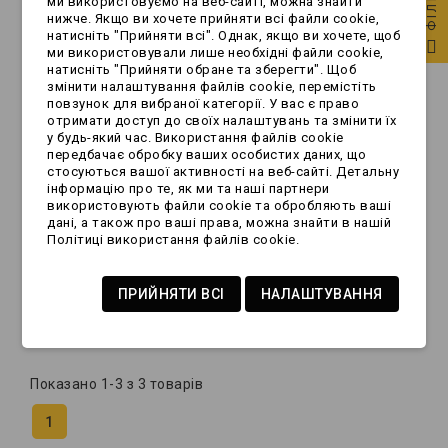
ФІЛЬТР
ми використовуємо на веб-сайті, можна знайти
нижче. Якщо ви хочете прийняти всі файли cookie,
натисніть "Прийняти всі". Однак, якщо ви хочете, щоб
ми використовували лише необхідні файли cookie,
РОЗПРОДАНО
натисніть "Прийняти обране та зберегти". Щоб
змінити налаштування файлів cookie, перемістіть
повзунок для вибраної категорії. У вас є право
отримати доступ до своїх налаштувань та змінити їх
у будь-який час. Використання файлів cookie
передбачає обробку ваших особистих даних, що
стосуються вашої активності на веб-сайті. Детальну
інформацію про те, як ми та наші партнери
використовують файли cookie та обробляють ваші
[ZESTAW] - 2 x
дані, а також про ваші права, можна знайти в нашій
Політиці використання файлів cookie.
Uchwyt Rowerowy
TOUR ALU
ПРИЙНЯТИ ВСІ
НАЛАШТУВАННЯ
528,99 zł
Показано 1-3 з 3 товарів
1