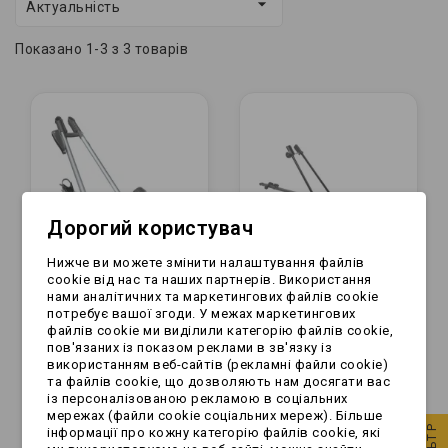

Актуальність
Показано 1-3 з 3 товарів
Дорогий користувач
Нижче ви можете змінити налаштування файлів
cookie від нас та наших партнерів. Використання
нами аналітичних та маркетингових файлів cookie
Uchwyt rowerowy -
Uchwyt rowerowy -
потребує вашої згоди. У межах маркетингових
файлів cookie ми виділили категорію файлів cookie,
AMOS - aluminiowy
AMOS - stalowy
пов'язаних із показом реклами в зв'язку із
TOUR 7617
використанням веб-сайтів (рекламні файли cookie)
та файлів cookie, що дозволяють нам досягати вас
258,99 zł
119,99 zł
із персоналізованою рекламою в соціальних
мережах (файли cookie соціальних мереж). Більше
інформації про кожну категорію файлів cookie, які