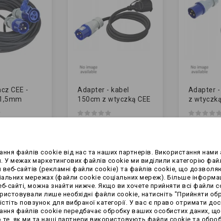
cz CEE -
Adapter - kabel
Adapter -
 1,5mm
150cm z wtyczką CEE
z wtyczk
33,99 zł
24,99 zł
ння файлів cookie від нас та наших партнерів. Використання нами 
. У межах маркетингових файлів cookie ми виділили категорію файл
 веб-сайтів (рекламні файли cookie) та файлів cookie, що дозволя
льних мережах (файли cookie соціальних мереж). Більше інформац
б-сайті, можна знайти нижче. Якщо ви хочете прийняти всі файли co
ристовували лише необхідні файли cookie, натисніть "Прийняти обр
стіть повзунок для вибраної категорії. У вас є право отримати до
стання файлів cookie передбачає обробку ваших особистих даних, щ
 те, як ми та наші партнери використовують файли cookie та оброб