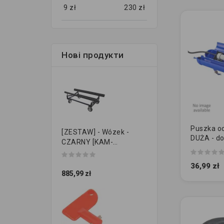
9
zł
230
zł
Нові продукти
Puszka o
[ZESTAW] - Wózek -
DUŻA - do
CZARNY [KAM-
CEE i łącz
PRZYCZEPKI]
NIEBIESKI
36,99 zł
885,99 zł