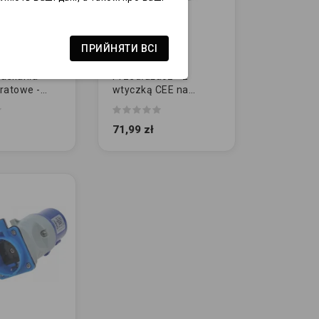
ПРИЙНЯТИ ВСІ
asilania -
Przedłużacz - z
ratowe -
wtyczką CEE na
gniazda 230V (4-
drożne)
71,99 zł