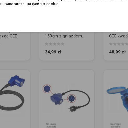
ці використання файлів cookie.
 - Wtyczka
Adapter - kabel
Gniazdo z
iazdo CEE
150cm z gniazdem
CEE kwad
CEE
BIAŁE
34,99 zł
48,99 zł