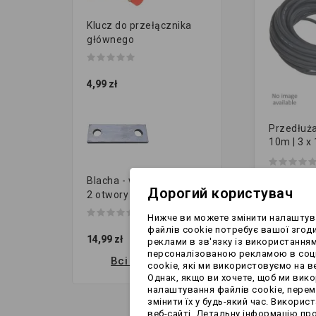
Klucz do przełącznika
głównego
4,99 zł
Przedłuża
10m | 3 x
88,99 zł
Blacha - wieszak resora |
Дорогий користувач
2 otwory (120x40 gr.8...
Нижче ви можете змінити налаштува
файлів cookie потребує вашої згоди
14,99 zł
реклами в зв'язку із використанням
персоналізованою рекламою в соціа
Всі нові продукти
cookie, які ми використовуємо на ве
Однак, якщо ви хочете, щоб ми вико
налаштування файлів cookie, перемі
змінити їх у будь-який час. Викори
веб-сайті. Детальну інформацію про