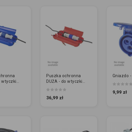
chronna
Puszka ochronna
Gniazdo -
 wtyczki
DUŻA - do wtyczki
nik |
CEE i łącznik |
9,99 zł
CZERWONY
36,99 zł