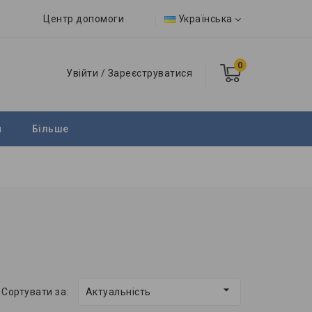
Центр допомоги
Українська
0
Увійти
/
Зареєструватися
и
Більше

Сортувати за:
Актуальність