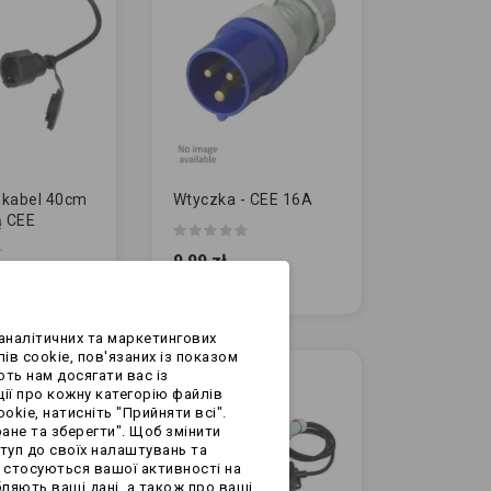
 kabel 40cm
Wtyczka - CEE 16A
ą CEE
9,99 zł
аналітичних та маркетингових
ів cookie, пов'язаних із показом
ють нам досягати вас із
ії про кожну категорію файлів
okie, натисніть "Прийняти всі".
ане та зберегти". Щоб змінити
ступ до своїх налаштувань та
о стосуються вашої активності на
ляють ваші дані, а також про ваші