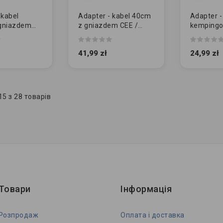
 kabel
Adapter - kabel 40cm
Adapter -
gniazdem
z gniazdem CEE /
kempingo
0V | KĄTOWY
230V | KĄTOWY
CEE / gni
41,99 zł
24,99 zł
5 з 28 товарів
Товари
Інформація
Розпродаж
Оплата і доставка