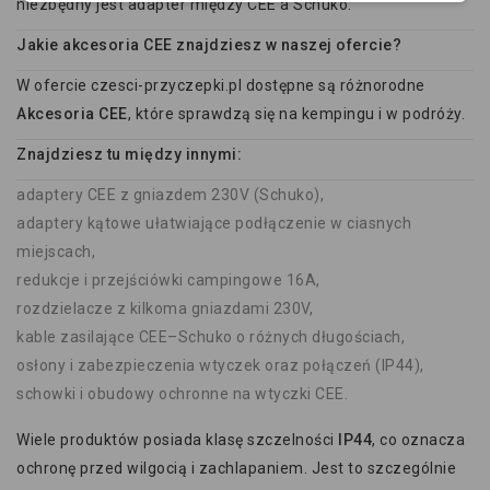
niezbędny jest adapter między CEE a Schuko.
Jakie akcesoria CEE znajdziesz w naszej ofercie?
W ofercie czesci-przyczepki.pl dostępne są różnorodne
Akcesoria CEE
, które sprawdzą się na kempingu i w podróży.
Znajdziesz tu między innymi:
adaptery CEE z gniazdem 230V (Schuko),
adaptery kątowe ułatwiające podłączenie w ciasnych
miejscach,
redukcje i przejściówki campingowe 16A,
rozdzielacze z kilkoma gniazdami 230V,
kable zasilające CEE–Schuko o różnych długościach,
osłony i zabezpieczenia wtyczek oraz połączeń (IP44),
schowki i obudowy ochronne na wtyczki CEE.
Wiele produktów posiada klasę szczelności
IP44
, co oznacza
ochronę przed wilgocią i zachlapaniem. Jest to szczególnie