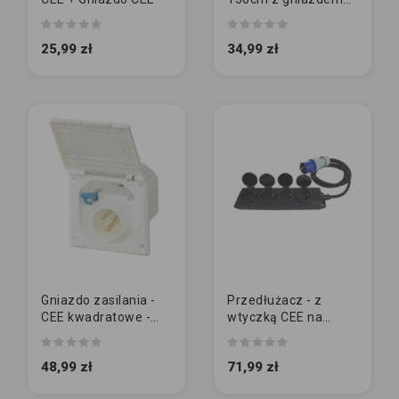
CEE
25,99 zł
34,99 zł
Gniazdo zasilania -
Przedłużacz - z
CEE kwadratowe -
wtyczką CEE na
BIAŁE
gniazda 230V (4-
drożne)
48,99 zł
71,99 zł