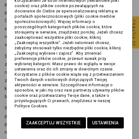
korzystaniem ze stron internetowych (reklamowe pliki
przeznaczone do podłączania urządzeń do gniazd typu CEE,
cookie) oraz plików cookie pozwalających na
docieranie do Ciebie ze spersonalizowaną reklamą w
powszechnie stosowanych na kempingach w całej Europie.
portalach społecznościowych (pliki cookie mediów
Charakterystyczna niebieska wtyczka CEE 16A stała się
FILTRUJ
społecznościowych). Więcej informacji o
poszczególnych kategoriach plików cookie, które
standardem w branży caravaningowej i turystycznej. Dzięki
stosujemy w serwisie, znajdziesz poniżej. Jeżeli chcesz
niej możliwe jest bezpieczne korzystanie z zasilania w
zaakceptować wszystkie pliki cookie, kliknij
„Zaakceptuj wszystkie”. Jeżeli natomiast chcesz,
warunkach zewnętrznych.
żebyśmy stosowali tylko niezbędne pliki cookie, kliknij
„Zaakceptuj wybrane i zapisz”. Aby zmieniać
System CEE został zaprojektowany z myślą o pracy na
preferencje plików cookie, przesuń suwak przy
wybranej kategorii. Masz prawo do wglądu w swoje
zewnątrz – jest odporny na wilgoć, kurz oraz uszkodzenia
ustawienia oraz do ich zmiany w dowolnym czasie.
mechaniczne. To właśnie dlatego spotkasz go na słupkach
Korzystanie z plików cookie wiąże się z przetwarzaniem
Twoich danych osobowych dotyczących Twojej
zasilających na polach namiotowych, parkingach dla
aktywności w serwisie. Szczegółowe informacje o
kamperów i marinach. Standard ten zapewnia większe
sposobie, w jaki my oraz nasi partnerzy używamy plików
cookie oraz przetwarzamy Twoje dane, a także o
bezpieczeństwo niż tradycyjne gniazda domowe.
przysługujących Ci prawach, znajdziesz w naszej
Polityce Cookies.
W praktyce oznacza to, że aby podłączyć kampera lub
przyczepę do prądu, potrzebujesz odpowiednich
ZAAKCEPTUJ WSZYSTKIE
USTAWIENIA
przejściówek i przewodów. Same urządzenia w pojeździe
najczęściej korzystają z klasycznych gniazd 230V, dlatego