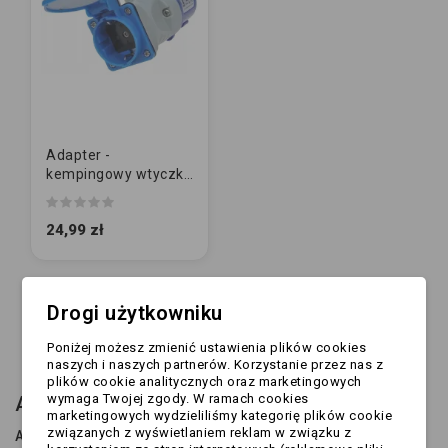
Adapter -
kempingowy wtyczka
CEE / gniazdo 230V
24,99 zł
Drogi użytkowniku
Pokazano 1-15 z 28 pozycji
Poniżej możesz zmienić ustawienia plików cookies
1
2
naszych i naszych partnerów. Korzystanie przez nas z
plików cookie analitycznych oraz marketingowych
wymaga Twojej zgody. W ramach cookies
Akcesoria CEE – co to jest?
marketingowych wydzieliliśmy kategorię plików cookie
związanych z wyświetlaniem reklam w związku z
Akcesoria CEE
to elementy osprzętu elektrycznego