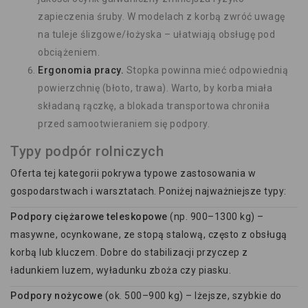
zapieczenia śruby. W modelach z korbą zwróć uwagę
na tuleje ślizgowe/łożyska – ułatwiają obsługę pod
obciążeniem.
Ergonomia pracy.
Stopka powinna mieć odpowiednią
powierzchnię (błoto, trawa). Warto, by korba miała
składaną rączkę, a blokada transportowa chroniła
przed samootwieraniem się podpory.
Typy podpór rolniczych
Oferta tej kategorii pokrywa typowe zastosowania w
gospodarstwach i warsztatach. Poniżej najważniejsze typy:
Podpory ciężarowe teleskopowe
(np. 900–1300 kg) –
masywne, ocynkowane, ze stopą stalową, często z obsługą
korbą lub kluczem. Dobre do stabilizacji przyczep z
ładunkiem luzem, wyładunku zboża czy piasku.
Podpory nożycowe
(ok. 500–900 kg) – lżejsze, szybkie do