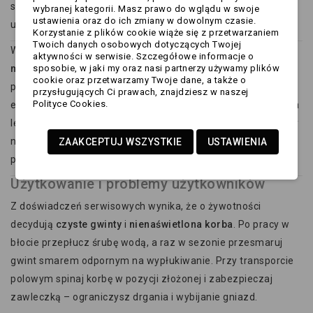
szybciej dociągniesz podporę do podłoża i precyzyjnie
wybranej kategorii. Masz prawo do wglądu w swoje
ustawienia oraz do ich zmiany w dowolnym czasie.
ustawisz wysokość.
Korzystanie z plików cookie wiąże się z przetwarzaniem
Twoich danych osobowych dotyczących Twojej
W zastosowaniach
serwisowych i
aktywności w serwisie. Szczegółowe informacje o
magazynowych
sposobie, w jaki my oraz nasi partnerzy używamy plików
sprawdzają się uchwyty/gniazda, które
cookie oraz przetwarzamy Twoje dane, a także o
pozwalają przenieść istniejącą podporę w bardziej
przysługujących Ci prawach, znajdziesz w naszej
Polityce Cookies.
ergonomiczne miejsce lub dołożyć drugi punkt podparcia. Dla
lekkich przyczepek pomocniczych wystarczą często podpory
nożycowe 500–900 kg – pełnią rolę stabilizatorów podczas
ZAAKCEPTUJ WSZYSTKIE
USTAWIENIA
postoju.
Użytkowanie i problemy użytkowników
Z doświadczeń serwisowych wynika, że o żywotności
decydują
czyste gwinty
i
nienaświetlona korba
. Po pracy w
błocie przepłucz śrubę wodą, a raz w sezonie przesmaruj
gwint smarem odpornym na wypłukiwanie. Przy transporcie
polowym spinaj korbę w pozycji złożonej i zabezpieczaj
zawleczką – ograniczysz drgania i wybijanie gniazd.