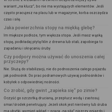
wariant „na klucz”, bo nie ma wystających elementów. Jeśli
często pracujesz na placu lub w magazynie, korba oszczędza
czas i siłę.
Jaka powierzchnia stopy na miękką glebę?
Im miększe podłoże, tym większa stopa. Jeśli masz wąską
stopę, podkładaj płytę/klin z drewna lub stali; zapobiega to
zapadaniu i skręcaniu śruby.
Czy podpory można używać do unoszenia całej
przyczepy?
Nie. Służą do stabilizacji, nie do podnoszenia całego pojazdu
jak podnośnik. Do prac podramowych używaj podnośników i
kobyłek o odpowiedniej nośności.
Co zrobić, gdy gwint „zapieka się” po zimie?
Oczyść go szczotką drucianą, przepłucz wodą i zastosuj
smar/środek penetrujący. Jeżeli skok jest nierówny lub śruba
ma ubytki, wymień wkład – praca „na siłę” niszczy gniazdo i