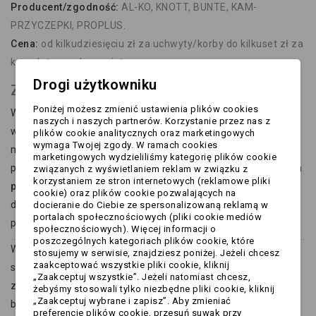
Producent/zgodność:
AL-KO, KNOTT, BUNTE, KAM-
PRZYCZEPKI, PROPLUS.
Cena:
od kilkudziesięciu zł za uchwyty/korby do kilkuset zł za
kompletne podpory ciężarowe.
Drogi użytkowniku
Zastosowania podpór rolniczych
Poniżej możesz zmienić ustawienia plików cookies
W
rozładunku materiałów sypkich
(zboże, piasek, wapno)
naszych i naszych partnerów. Korzystanie przez nas z
warto stosować teleskopowe podpory 1000–1300 kg
plików cookie analitycznych oraz marketingowych
wymaga Twojej zgody. W ramach cookies
montowane z tyłu ramy. Zapobiegają one „przyklękaniu”
marketingowych wydzieliliśmy kategorię plików cookie
przyczepy i ograniczają obciążenie dyszla. Podczas
pracy na
związanych z wyświetlaniem reklam w związku z
korzystaniem ze stron internetowych (reklamowe pliki
pochyłościach
i miękkim gruncie liczy się szeroka stopa i
cookie) oraz plików cookie pozwalających na
duży skok – łatwiej wtedy wypoziomować zestaw i uniknąć
docieranie do Ciebie ze spersonalizowaną reklamą w
portalach społecznościowych (pliki cookie mediów
przechyłu.
społecznościowych). Więcej informacji o
poszczególnych kategoriach plików cookie, które
W
przyczepach do bel i drewna
podpory z obsługą kluczem
stosujemy w serwisie, znajdziesz poniżej. Jeżeli chcesz
zaakceptować wszystkie pliki cookie, kliknij
są proste i odporne na uszkodzenia w terenie. Brak
„Zaakceptuj wszystkie”. Jeżeli natomiast chcesz,
zewnętrznej korby to mniejsze ryzyko zaczepienia o pień lub
żebyśmy stosowali tylko niezbędne pliki cookie, kliknij
„Zaakceptuj wybrane i zapisz”. Aby zmieniać
belkę. Z kolei w
warsztacie/na placu
wygodę daje korba –
preferencje plików cookie, przesuń suwak przy