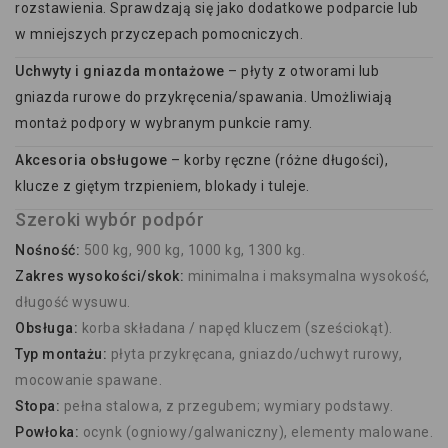
rozstawienia. Sprawdzają się jako dodatkowe podparcie lub
w mniejszych przyczepach pomocniczych.
Uchwyty i gniazda montażowe
– płyty z otworami lub
gniazda rurowe do przykręcenia/spawania. Umożliwiają
montaż podpory w wybranym punkcie ramy.
Akcesoria obsługowe
– korby ręczne (różne długości),
klucze z giętym trzpieniem, blokady i tuleje.
Szeroki wybór podpór
Nośność:
500 kg, 900 kg, 1000 kg, 1300 kg.
Zakres wysokości/skok:
minimalna i maksymalna wysokość,
długość wysuwu.
Obsługa:
korba składana / napęd kluczem (sześciokąt).
Typ montażu:
płyta przykręcana, gniazdo/uchwyt rurowy,
mocowanie spawane.
Stopa:
pełna stalowa, z przegubem; wymiary podstawy.
Powłoka:
ocynk (ogniowy/galwaniczny), elementy malowane.