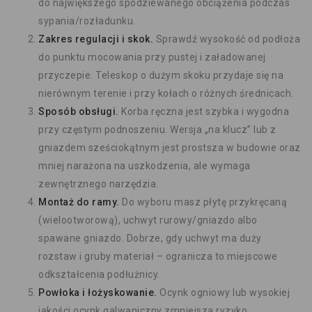
do największego spodziewanego obciążenia podczas
sypania/rozładunku.
Zakres regulacji i skok.
Sprawdź wysokość od podłoża
do punktu mocowania przy pustej i załadowanej
przyczepie. Teleskop o dużym skoku przydaje się na
nierównym terenie i przy kołach o różnych średnicach.
Sposób obsługi.
Korba ręczna jest szybka i wygodna
przy częstym podnoszeniu. Wersja „na klucz” lub z
gniazdem sześciokątnym jest prostsza w budowie oraz
mniej narażona na uszkodzenia, ale wymaga
zewnętrznego narzędzia.
Montaż do ramy.
Do wyboru masz płytę przykręcaną
(wielootworową), uchwyt rurowy/gniazdo albo
spawane gniazdo. Dobrze, gdy uchwyt ma duży
rozstaw i gruby materiał – ogranicza to miejscowe
odkształcenia podłużnicy.
Powłoka i łożyskowanie.
Ocynk ogniowy lub wysokiej
jakości ocynk galwaniczny zmniejsza ryzyko