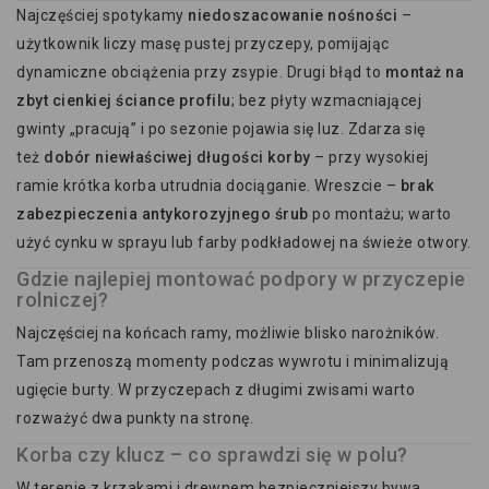
Najczęściej spotykamy
niedoszacowanie nośności
–
użytkownik liczy masę pustej przyczepy, pomijając
dynamiczne obciążenia przy zsypie. Drugi błąd to
montaż na
zbyt cienkiej ściance profilu
; bez płyty wzmacniającej
gwinty „pracują” i po sezonie pojawia się luz. Zdarza się
też
dobór niewłaściwej długości korby
– przy wysokiej
ramie krótka korba utrudnia dociąganie. Wreszcie –
brak
zabezpieczenia antykorozyjnego śrub
po montażu; warto
użyć cynku w sprayu lub farby podkładowej na świeże otwory.
Gdzie najlepiej montować podpory w przyczepie
rolniczej?
Najczęściej na końcach ramy, możliwie blisko narożników.
Tam przenoszą momenty podczas wywrotu i minimalizują
ugięcie burty. W przyczepach z długimi zwisami warto
rozważyć dwa punkty na stronę.
Korba czy klucz – co sprawdzi się w polu?
W terenie z krzakami i drewnem bezpieczniejszy bywa