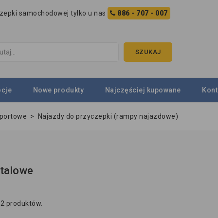
czepki samochodowej tylko u nas
886 - 707 - 007
SZUKAJ
cje
Nowe produkty
Najczęściej kupowane
Kont
sportowe
>
Najazdy do przyczepki (rampy najazdowe)
talowe
 2 produktów.