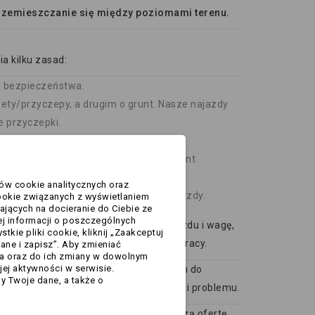
rzemieszczanie się między poziomami terenu.
a kilku zasad:
o bezpieczeństwa.
ety/przyczepy, a drugim o grunt. Nasze najazdy
e przyczepki.
ładunku.
ugiej osoby, która pomoże ocenić moment
ków cookie analitycznych oraz
i
– by nic nie przesunęło się w trakcie jazdy.
ookie związanych z wyświetlaniem
ających na docieranie do Ciebie ze
j informacji o poszczególnych
o więc dobrać je pod konkretny typ pojazdu i wagę,
kie pliki cookie, kliknij „Zaakceptuj
ieczność, nawet w trudnych warunkach pracy.
rane i zapisz”. Aby zmieniać
ia oraz do ich zmiany w dowolnym
ej aktywności w serwisie.
ytrzymałości. Są idealnym rozwiązaniem do
y Twoje dane, a także o
o wyższa waga własna trapu nie stanowi problemu.
ozważyć lżejsze materiały. Sprawdź naszą ofertę