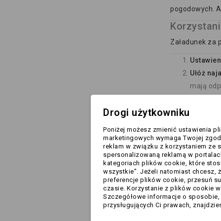
pogodowych. A
Korzystan
Załadunek za p
Ustawien
Ułóż naja
mają odp
Zablokuj
Drogi użytkowniku
Wjedź po
zatrzyma
Poniżej możesz zmienić ustawienia pl
Po zakoń
marketingowych wymaga Twojej zgody.
reklam w związku z korzystaniem ze s
spersonalizowaną reklamą w portalac
Pamiętaj:
naja
kategoriach plików cookie, które stos
którą planujes
wszystkie”. Jeżeli natomiast chcesz, 
preferencje plików cookie, przesuń 
czasie. Korzystanie z plików cookie 
Najazdy stalow
Szczegółowe informacje o sposobie, w
sporadycznego 
przysługujących Ci prawach, znajdzies
Jeżeli jednak 