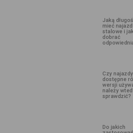
Jaką długo
mieć najazd
stalowe i ja
dobrać
odpowiedni
Czy najazdy
dostępne r
wersji używa
należy wted
sprawdzić?
Do jakich
zastosowa