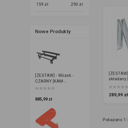
159
zł
290
zł
Nowe Produkty
[ZESTAW] 
[ZESTAW] - Wózek -
składany
CZARNY [KAM-
200kg/szt
PRZYCZEPKI]
289,99 zł
885,99 zł
Pokazano 1-2