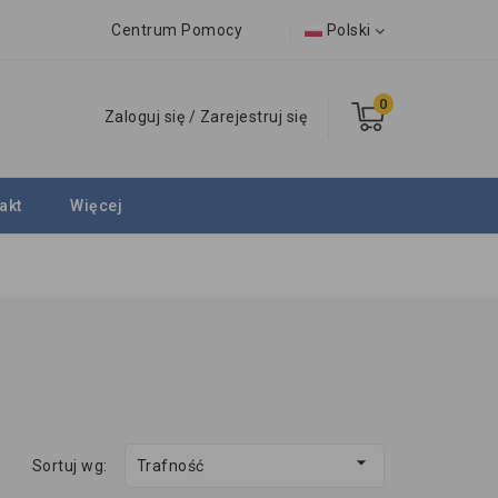
Centrum Pomocy
Polski
0
Zaloguj się
/
Zarejestruj się
akt
Więcej

Sortuj wg:
Trafność