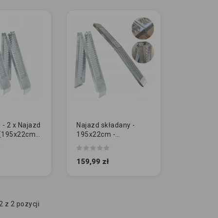
- 2 x Najazd
Najazd składany -
 [195x22cm -
195x22cm -
]
200kg/szt
159,99 zł
 z 2 pozycji