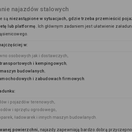
nie najazdów stalowych
we są
niezastąpione w sytuacjach, gdzie trzeba przemieścić poj
etę lub platformę.
Ich głównym zadaniem jest ułatwienie załadunk
ąsienicowego.
najczęściej w:
ówno osobowych jak i dostawczych,
transportowych i kempingowych
,
 maszyn budowlanych
,
samochodowych i zabudowach firmowych
.
ładunku:
dów i pojazdów terenowych,
hodów i sprzętu ogrodowego,
oparek, ładowarek i innych maszyn budowlanych.
owanej powierzchni
, najazdy zapewniają bardzo dobrą przyczepno