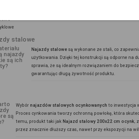
ych z aluminium oraz specjalistycznych rynien dedykowanych do
niowe
yklowe
zdy stalowe
ateriału
Najazdy stalowe
są wykonane ze stali, co zapewni
ą najazdy
użytkowania. Dzięki tej konstrukcji są odporne na d
kie są ich
ty?
sprawia, że są idealnym rozwiązaniem do bezpiecz
gwarantując długą żywotność produktu.
arto
Wybór
najazdów stalowych ocynkowanych
to inwestycja 
azdy
Proces cynkowania tworzy ochronną powłokę, która skutecz
óre są
e?
temu, produkt taki jak
Najazd stalowy 200x22 cm ocynk
, 
przez znacznie dłuższy czas, nawet przy ekspozycji na wil