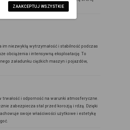
ZAAKCEPTUJ WSZYSTKIE
 jednośladów:
a im niezwykłą wytrzymałość i stabilność podczas
uże obciążenia i intensywną eksploatację. To
nego załadunku ciężkich maszyn i pojazdów,
w trwałość i odporność na warunki atmosferyczne.
nie zabezpiecza stal przed korozją i rdzą. Dzięki
zachowuje swoje właściwości użytkowe i estetykę
goć.