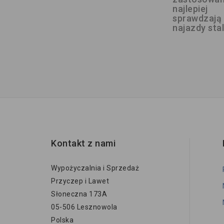
najlepiej
sprawdzają 
najazdy sta
Kontakt z nami
Wypożyczalnia i Sprzedaż
Przyczep i Lawet
Słoneczna 173A
05-506 Lesznowola
Polska