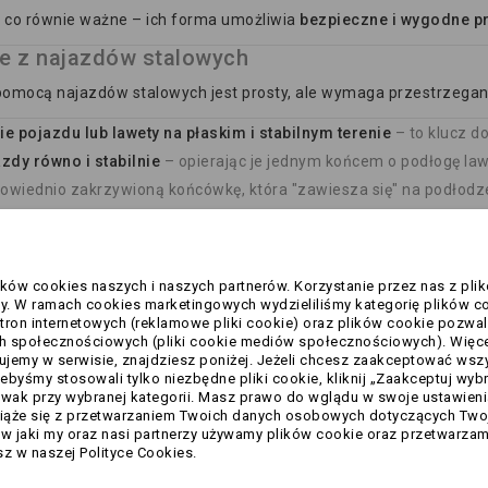
 co równie ważne – ich forma umożliwia
bezpieczne i wygodne p
ie z najazdów stalowych
omocą najazdów stalowych jest prosty, ale wymaga przestrzegani
ie pojazdu lub lawety na płaskim i stabilnym terenie
– to klucz d
zdy równo i stabilnie
– opierając je jednym końcem o podłogę law
owiednio zakrzywioną końcówkę, która "zawiesza się" na podłodz
 koła przyczepy lub lawety
– aby nie przemieściła się w trakcie za
jazdem po najazdach powoli i równo
– najlepiej przy pomocy dr
nia.
ików cookies naszych i naszych partnerów. Korzystanie przez nas z pli
czeniu załadunku, zdejmij najazdy i zabezpiecz ładunek pasam
 W ramach cookies marketingowych wydzieliliśmy kategorię plików c
tron internetowych (reklamowe pliki cookie) oraz plików cookie pozwal
h społecznościowych (pliki cookie mediów społecznościowych). Więce
zdy stalowe są wytrzymałe
, ale też cięższe niż aluminiowe – wart
ujemy w serwisie, znajdziesz poniżej. Jeżeli chcesz zaakceptować wszyst
z przewozić. Zaletą jest ich odporność na odkształcenia i długow
żebyśmy stosowali tylko niezbędne pliki cookie, kliknij „Zaakceptuj wyb
suwak przy wybranej kategorii. Masz prawo do wglądu w swoje ustawien
wiąże się z przetwarzaniem Twoich danych osobowych dotyczących Twoj
e to synonim trwałości i bardzo korzystnego stosunku ceny do w
 jaki my oraz nasi partnerzy używamy plików cookie oraz przetwarzam
użytku lub stacjonarnego załadunku ciężkich maszyn, gdzie niec
z w naszej Polityce Cookies.
zależy Ci na mobilności i częstym przenoszeniu najazdów, warto r