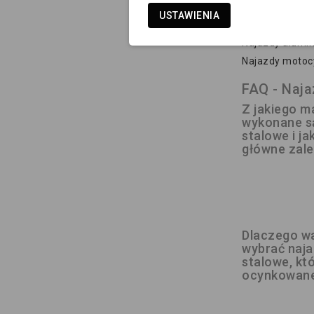
USTAWIENIA
trapów wykonan
Najazdy alumi
Najazdy motoc
FAQ - Naja
Z jakiego m
wykonane s
stalowe i ja
główne zale
Dlaczego w
wybrać naj
stalowe, kt
ocynkowan