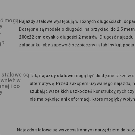
ść mogą
Najazdy stalowe występują w różnych długościach, dop
y
Dostępne są modele o długości, na przykład, do 2.5 met
k
200x22 cm ocynk
o długości 2 metrów. Długość najazdu 
ą?
załadunku, aby zapewnić bezpieczny i stabilny kąt podja
 stalowe są
Tak,
najazdy stalowe
mogą być dostępne także w s
ównież w
alternatywę. Przed zakupem używanego najazdu, na
nej i co
y
szukając wszelkich uszkodzeń konstrukcyjnych czy g
nie ma pęknięć ani deformacji, które mogłyby wpły
Najazdy stalowe
są wszechstronnym narzędziem do bezp
ń