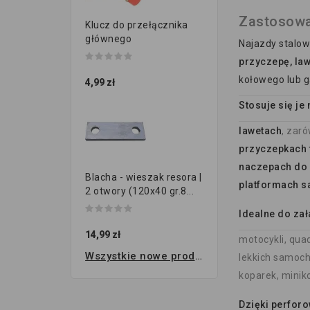
Zastosowa
Klucz do przełącznika
głównego
Najazdy stalo
przyczepę, law
kołowego lub g
4,99 zł
Stosuje się je 
lawetach
, zar
przyczepkach 
naczepach do
Blacha - wieszak resora |
platformach 
2 otwory (120x40 gr.8...
Idealne do za
14,99 zł
motocykli, qua
Wszystkie nowe produkty
lekkich samoc
koparek, minik
Dzięki perfor