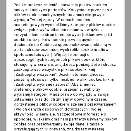
aktualny status zamówienia, zaloguj się na swoje konto
Poniżej możesz zmienić ustawienia plików cookies
naszych i naszych partnerów. Korzystanie przez nas z
na stronie sklepu i przejdź do sekcji "Moje zamówienia".
plików cookie analitycznych oraz marketingowych
wymaga Twojej zgody. W ramach cookies
marketingowych wydzieliliśmy kategorię plików cookie
Zamówienie zostało wysłane niekompletne
związanych z wyświetlaniem reklam w związku z
lub błędnie, co w takim przypadku?
korzystaniem ze stron internetowych (reklamowe pliki
cookie) oraz plików cookie pozwalających na
W przypadku otrzymania niekompletnego lub błędnego
docieranie do Ciebie ze spersonalizowaną reklamą w
zamówienia, natychmiast skontaktuj się z obsługą
portalach społecznościowych (pliki cookie mediów
społecznościowych). Więcej informacji o
klienta, podając szczegóły problemu oraz numer
poszczególnych kategoriach plików cookie, które
zamówienia. Obsługa klienta udzieli dalszych instrukcji
stosujemy w serwisie, znajdziesz poniżej. Jeżeli chcesz
zaakceptować wszystkie pliki cookie, kliknij
dotyczących rozwiązania sytuacji, mogącej obejmować
„Zaakceptuj wszystkie”. Jeżeli natomiast chcesz,
wysłanie brakujących produktów, wymianę wadliwych
żebyśmy stosowali tylko niezbędne pliki cookie, kliknij
„Zaakceptuj wybrane i zapisz”. Aby zmieniać
przedmiotów lub zwrot środków.
preferencje plików cookie, przesuń suwak przy
wybranej kategorii. Masz prawo do wglądu w swoje
ustawienia oraz do ich zmiany w dowolnym czasie.
Jak zmienić swoje zamówienie?
Korzystanie z plików cookie wiąże się z przetwarzaniem
Twoich danych osobowych dotyczących Twojej
Aby zmienić swoje zamówienie, skontaktuj się z obsługą
aktywności w serwisie. Szczegółowe informacje o
klienta sklepu, informując ich o zmianie, jakiej
sposobie, w jaki my oraz nasi partnerzy używamy plików
cookie oraz przetwarzamy Twoje dane, a także o
potrzebujesz. Obsługa klienta udzieli dalszych instrukcji i
przysługujących Ci prawach, znajdziesz w naszej