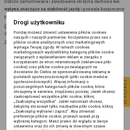
Dobrze zamontowana i załadowana skrzynia dachowa
nie
wpływa znacząco na stabilność jazdy
i pozwala bezpiecznie
pokonać nawet długie trasy.
Drogi użytkowniku
Boxy dachowe samochodowe - wady i
zalety
Poniżej możesz zmienić ustawienia plików cookies
naszych i naszych partnerów. Korzystanie przez nas z
Zalety kufrów dachowych
:
plików cookie analitycznych oraz marketingowych
wymaga Twojej zgody. W ramach cookies
marketingowych wydzieliliśmy kategorię plików cookie
Znaczące zwiększenie przestrzeni bagażowej
bez
związanych z wyświetlaniem reklam w związku z
konieczności zmiany pojazdu.
korzystaniem ze stron internetowych (reklamowe pliki
cookie) oraz plików cookie pozwalających na
Bezpieczny transport dużych lub długich
docieranie do Ciebie ze spersonalizowaną reklamą w
przedmiotów
(narty, wózki, sprzęt turystyczny).
portalach społecznościowych (pliki cookie mediów
FILTRUJ
społecznościowych). Więcej informacji o
Równomierne rozłożenie ciężaru
- możliwość
poszczególnych kategoriach plików cookie, które
zoptymalizowania obciążenia pojazdu.
stosujemy w serwisie, znajdziesz poniżej. Jeżeli chcesz
zaakceptować wszystkie pliki cookie, kliknij
Łatwy montaż i demontaż
- nowoczesne systemy
„Zaakceptuj wszystkie”. Jeżeli natomiast chcesz,
pozwalają na szybkie zakładanie i zdejmowanie boxu.
żebyśmy stosowali tylko niezbędne pliki cookie, kliknij
„Zaakceptuj wybrane i zapisz”. Aby zmieniać
Ochrona ładunku przed warunkami atmosferycznymi
preferencje plików cookie, przesuń suwak przy
- deszczem, śniegiem czy kurzem.
wybranej kategorii. Masz prawo do wglądu w swoje
ustawienia oraz do ich zmiany w dowolnym czasie.