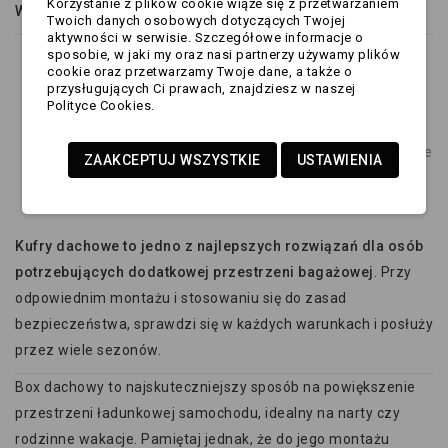
Korzystanie z plików cookie wiąże się z przetwarzaniem
Wady kufrów dachowych
:
Twoich danych osobowych dotyczących Twojej
aktywności w serwisie. Szczegółowe informacje o
Zwiększona wysokość pojazdu
- ogranicza możliwość
sposobie, w jaki my oraz nasi partnerzy używamy plików
cookie oraz przetwarzamy Twoje dane, a także o
wjazdu do niektórych garaży i podziemnych parkingów.
przysługujących Ci prawach, znajdziesz w naszej
Wpływ na spalanie
- boxy zwiększają opór powietrza,
Polityce Cookies.
co może nieznacznie podnieść zużycie paliwa.
Konieczność prawidłowego montażu
- nieodpowiednie
ZAAKCEPTUJ WSZYSTKIE
USTAWIENIA
zamocowanie może skutkować niebezpiecznymi
sytuacjami.
Kufry dachowe to jedno z najlepszych rozwiązań dla osób
potrzebujących dodatkowej przestrzeni bagażowej
. Przy
odpowiednim montażu i stosowaniu się do zasad
bezpieczeństwa, sprawdzi się w każdych warunkach i posłuży
przez wiele sezonów.
Box dachowy to najskuteczniejszy sposób na powiększenie
przestrzeni ładunkowej samochodu, idealny na narty czy
rodzinne wakacje. Pamiętaj jednak, że do jego montażu