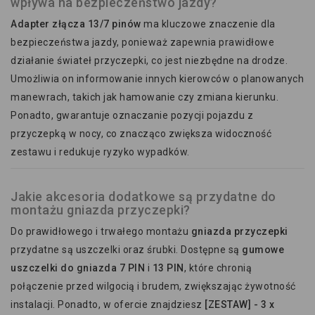
wpływa na bezpieczeństwo jazdy?
Adapter złącza 13/7 pinów
ma kluczowe znaczenie dla
bezpieczeństwa jazdy, ponieważ zapewnia prawidłowe
działanie świateł przyczepki, co jest niezbędne na drodze.
Umożliwia on informowanie innych kierowców o planowanych
manewrach, takich jak hamowanie czy zmiana kierunku.
Ponadto, gwarantuje oznaczanie pozycji pojazdu z
przyczepką w nocy, co znacząco zwiększa widoczność
zestawu i redukuje ryzyko wypadków.
Jakie akcesoria dodatkowe są przydatne do
montażu gniazda przyczepki?
Do prawidłowego i trwałego montażu
gniazda przyczepki
przydatne są uszczelki oraz śrubki. Dostępne są
gumowe
uszczelki do gniazda 7 PIN
i
13 PIN
, które chronią
połączenie przed wilgocią i brudem, zwiększając żywotność
instalacji. Ponadto, w ofercie znajdziesz
[ZESTAW] - 3 x