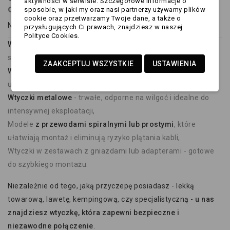
aktywności w serwisie. Szczegółowe informacje o
oferty
sposobie, w jaki my oraz nasi partnerzy używamy plików
cookie oraz przetwarzamy Twoje dane, a także o
Nasz asortyment obejmuje wtyczek do przyczepki obejmuje:
przysługujących Ci prawach, znajdziesz w naszej
Polityce Cookies.
Wtyczki 7-pinowe i 13-pinowe
- kompatybilne z większością
samochodów osobowych i dostawczych,
ZAAKCEPTUJ WSZYSTKIE
USTAWIENIA
Wtyczki plastikowe
- lekkie i praktyczne w codziennym
użytkowaniu,
Wtyczki metalowe
- trwałe, odporne na wilgoć i idealne do
intensywnej eksploatacji,
Modele
z przewodami spiralnymi lub prostymi
, które
ułatwiają montaż i eliminują ryzyko plątania kabli,
Wtyczki w zestawach z gniazdami lub adapterami - gotowe
do szybkiego montażu.
Niezależnie od tego, jaką przyczepę posiadasz - lekką
towarową, lawetę, kempingową, czy specjalistyczną -
u nas
znajdziesz wtyczkę, która zapewni bezpieczne i
niezawodne połączenie
.