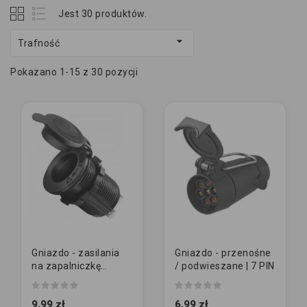
Jest 30 produktów.

Trafność
Pokazano 1-15 z 30 pozycji
Gniazdo - zasilania
Gniazdo - przenośne
na zapalniczkę
/ podwieszane | 7 PIN
dodatkowe do
zabudowy
9,99 zł
6,99 zł