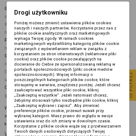
Gniazda 7-pinowe i 13-pinowe
, zgodne z europejskimi
Drogi użytkowniku
standardami,
Poniżej możesz zmienić ustawienia plików cookies
Wersje
metalowe
- bardziej odporne na uszkodzenia
naszych i naszych partnerów. Korzystanie przez nas z
mechaniczne i warunki atmosferyczne,
plików cookie analitycznych oraz marketingowych
wymaga Twojej zgody. W ramach cookies
Plastikowe gniazda
- lekkie, ekonomiczne i łatwe w
marketingowych wydzieliliśmy kategorię plików cookie
montażu,
związanych z wyświetlaniem reklam w związku z
korzystaniem ze stron internetowych (reklamowe pliki
Gniazda podwieszane i przenośne
- idealne do nietypowych
cookie) oraz plików cookie pozwalających na
instalacji,
docieranie do Ciebie ze spersonalizowaną reklamą w
portalach społecznościowych (pliki cookie mediów
Gniazda z zestawem śrub montażowych i gumowymi
FILTRUJ
społecznościowych). Więcej informacji o
uszczelkami dla ochrony przed wilgocią,
poszczególnych kategoriach plików cookie, które
stosujemy w serwisie, znajdziesz poniżej. Jeżeli chcesz
Osłony gniazd haka holowniczego
, które chronią złącze,
zaakceptować wszystkie pliki cookie, kliknij
„Zaakceptuj wszystkie”. Jeżeli natomiast chcesz,
gdy nie jest używane.
żebyśmy stosowali tylko niezbędne pliki cookie, kliknij
„Zaakceptuj wybrane i zapisz”. Aby zmieniać
Wszystkie gniazda są kompatybilne z oferowanymi u nas
preferencje plików cookie, przesuń suwak przy
wybranej kategorii. Masz prawo do wglądu w swoje
wtyczkami i adapterami - dzięki temu możesz zbudować
ustawienia oraz do ich zmiany w dowolnym czasie.
kompletną i niezawodną instalację w jednym miejscu.
Korzystanie z plików cookie wiąże się z przetwarzaniem
Twoich danych osobowych dotyczących Twojej
Wtyczki przyczepy - wybieraj spośród