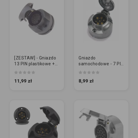
[ZESTAW] - Gniazdo
Gniazdo
13 PIN plastikowe +
samochodowe - 7 PIN
GUMA
| Metalowe (bez
gumy)
11,99 zł
8,99 zł