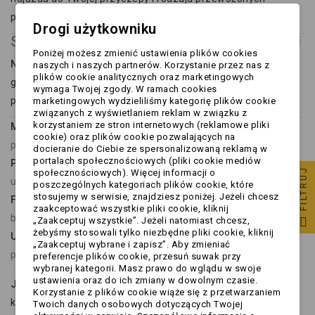
pojazdów.
Drogi użytkowniku
Stosowanie najazdów i ramp do przyczepki
Poniżej możesz zmienić ustawienia plików cookies
Najazdy do przyczepki
są niezastąpione wszędzie tam,
naszych i naszych partnerów. Korzystanie przez nas z
plików cookie analitycznych oraz marketingowych
gdzie trzeba
przewozić pojazdy lub sprzęt na kołach
. Są
wymaga Twojej zgody. W ramach cookies
powszechnie stosowane przez:
marketingowych wydzieliliśmy kategorię plików cookie
związanych z wyświetlaniem reklam w związku z
korzystaniem ze stron internetowych (reklamowe pliki
Motocyklistów
- do bezpiecznego załadunku motocykli na
cookie) oraz plików cookie pozwalających na
przyczepkę.
docieranie do Ciebie ze spersonalizowaną reklamą w
portalach społecznościowych (pliki cookie mediów
Posiadaczy quadów i kosiarek
- łatwy wjazd bez ryzyka
FILTRUJ
społecznościowych). Więcej informacji o
uszkodzenia sprzętu.
poszczególnych kategoriach plików cookie, które
stosujemy w serwisie, znajdziesz poniżej. Jeżeli chcesz
Firmy budowlane i ogrodnicze
- umożliwiają szybkie i
zaakceptować wszystkie pliki cookie, kliknij
bezpieczne załadunki maszyn i urządzeń.
„Zaakceptuj wszystkie”. Jeżeli natomiast chcesz,
żebyśmy stosowali tylko niezbędne pliki cookie, kliknij
Użytkowników pojazdów rekreacyjnych
- w tym małych
„Zaakceptuj wybrane i zapisz”. Aby zmieniać
pojazdów elektrycznych czy maszyn transportowych.
preferencje plików cookie, przesuń suwak przy
wybranej kategorii. Masz prawo do wglądu w swoje
ustawienia oraz do ich zmiany w dowolnym czasie.
Jak stosować?
Najazd należy stabilnie zamocować do tylnej
Korzystanie z plików cookie wiąże się z przetwarzaniem
krawędzi przyczepy (lub opierać na niej, jeśli ma odpowiedni
Twoich danych osobowych dotyczących Twojej