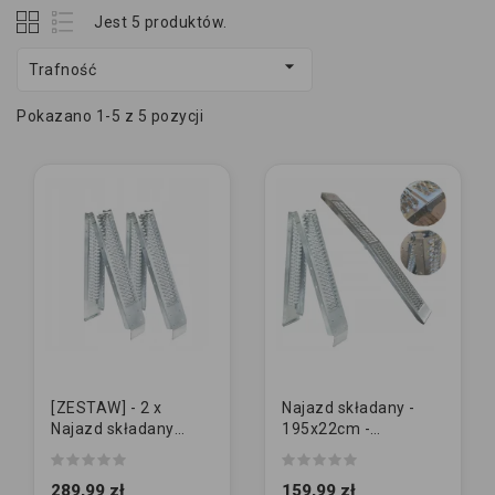
Jest 5 produktów.

Trafność
Pokazano 1-5 z 5 pozycji
[ZESTAW] - 2 x
Najazd składany -
Najazd składany
195x22cm -
[195x22cm -
200kg/szt
200kg/szt]
289,99 zł
159,99 zł