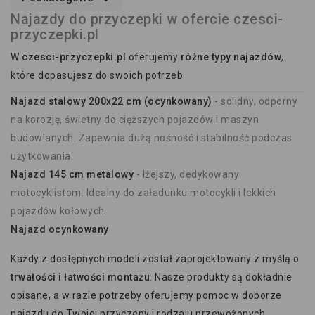
Najazdy do przyczepki w ofercie czesci-
przyczepki.pl
W
czesci-przyczepki.pl
oferujemy
różne typy najazdów
,
które dopasujesz do swoich potrzeb:
Najazd stalowy 200x22 cm (ocynkowany)
- solidny, odporny
na korozję, świetny do cięższych pojazdów i maszyn
budowlanych. Zapewnia dużą nośność i stabilność podczas
użytkowania.
Najazd 145 cm metalowy
- lżejszy, dedykowany
motocyklistom. Idealny do załadunku motocykli i lekkich
pojazdów kołowych.
Najazd ocynkowany
Każdy z dostępnych modeli został zaprojektowany z myślą o
trwałości i łatwości montażu
. Nasze produkty są dokładnie
opisane, a w razie potrzeby oferujemy pomoc w doborze
najazdu do Twojej przyczepy i rodzaju przewożonych