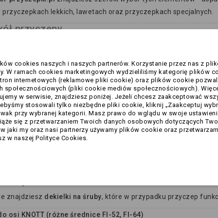
przyczepkach lekkich, lawetach oraz przyczepkach specjalnych.
 kół przyczepy
o specjalne śruby mocujące koło do piasty. Oferujemy m.in.:
 (M12x1,5)
ików cookies naszych i naszych partnerów. Korzystanie przez nas z pli
 W ramach cookies marketingowych wydzieliliśmy kategorię plików c
a (M12x1,5)
tron internetowych (reklamowe pliki cookie) oraz plików cookie pozwal
ba stożek (M12x1,5)
h społecznościowych (pliki cookie mediów społecznościowych). Więce
ujemy w serwisie, znajdziesz poniżej. Jeżeli chcesz zaakceptować wszyst
uba M12x35
żebyśmy stosowali tylko niezbędne pliki cookie, kliknij „Zaakceptuj wyb
suwak przy wybranej kategorii. Masz prawo do wglądu w swoje ustawien
legać zużyciu, korozji lub mechanicznemu uszkodzeniu (np. zerw
wiąże się z przetwarzaniem Twoich danych osobowych dotyczących Twoj
 jaki my oraz nasi partnerzy używamy plików cookie oraz przetwarzam
szkodzonych szpilek jest
konieczna dla zachowania bezpieczeńs
z w naszej Polityce Cookies.
 do poluzowania koła w trakcie jazdy.
upuje się również przy
modernizacji kół lub piast
albo przy zmianie
 śruby
ie znajdziesz
dekielki na śruby
, które w przypadku przyczep funk
do osi KNOTT (różne średnice FI-52, FI-64)