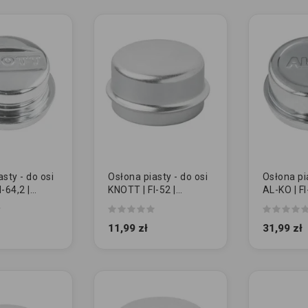
sty - do osi
Osłona piasty - do osi
Osłona pia
-64,2 |
KNOTT | FI-52 |
AL-KO | FI
zamiennik
oryginał
11,99 zł
31,99 zł