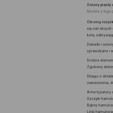
Osłony piasty 
Modele z logo 
Chronią łożysk
się ciał obcyc
koła, zakrywaj
Dekielki i osło
sprawdzane i w
Drobne elementy
Zgubiony dekie
Dbając o detal
zawieszenia, d
Amortyzatory 
Szczęki hamul
Bębny hamulco
Linki hamulcow