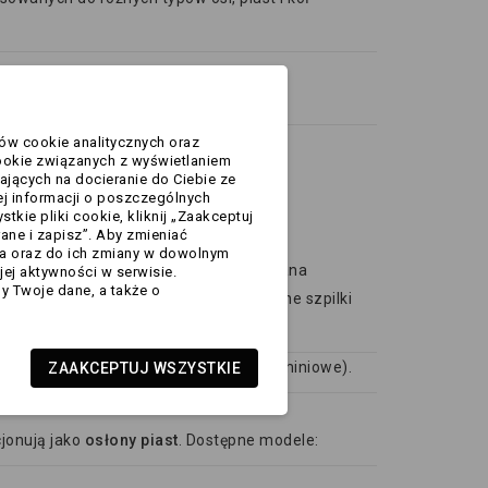
ków cookie analitycznych oraz
ookie związanych z wyświetlaniem
ających na docieranie do Ciebie ze
j informacji o poszczególnych
kie pliki cookie, kliknij „Zaakceptuj
rane i zapisz”. Aby zmieniać
ia oraz do ich zmiany w dowolnym
anie gwintu przy demontażu kół). Wymiana
ej aktywności w serwisie.
y Twoje dane, a także o
twa jazdy
- niedokręcone lub uszkodzone szpilki
 rodzaju felg (np. ze stalowych na aluminiowe).
ZAAKCEPTUJ WSZYSTKIE
cjonują jako
osłony piast
. Dostępne modele: