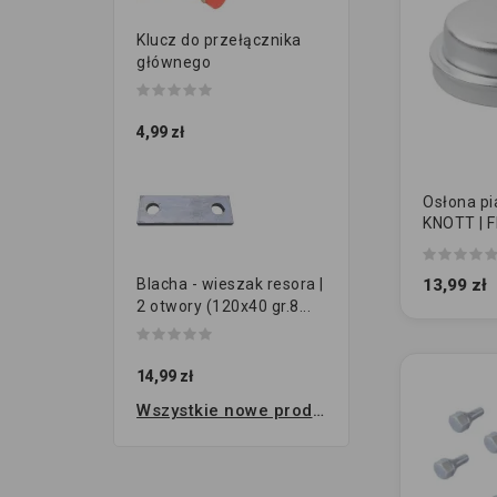
Klucz do przełącznika
głównego
4,99 zł
Osłona pia
KNOTT | FI
zamienni
13,99 zł
Blacha - wieszak resora |
2 otwory (120x40 gr.8...
14,99 zł
Wszystkie nowe produkty