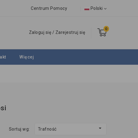
Centrum Pomocy
Polski
0
Zaloguj się
/
Zarejestruj się
akt
Więcej
si

Sortuj wg:
Trafność