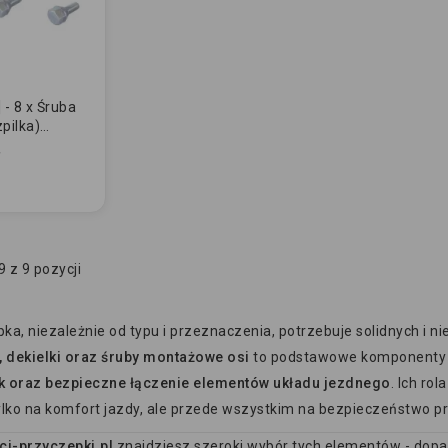
- 8 x Śruba
pilka)
 z 9 pozycji
ka, niezależnie od typu i przeznaczenia, potrzebuje solidnych 
, dekielki oraz śruby montażowe osi
to podstawowe komponenty
k oraz bezpieczne łączenie elementów układu jezdnego
. Ich ro
ylko na komfort jazdy, ale przede wszystkim na bezpieczeństwo 
ci-przyczepki.pl
znajdziesz szeroki wybór tych elementów - dopas