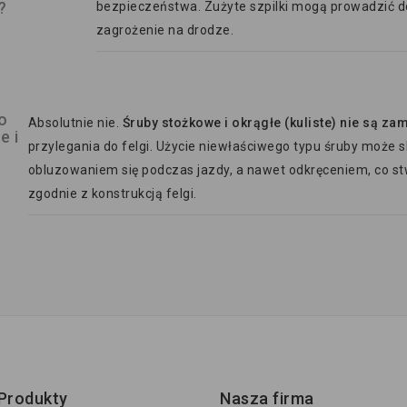
?
bezpieczeństwa. Zużyte szpilki mogą prowadzić d
zagrożenie na drodze.
o
Absolutnie nie.
Śruby stożkowe i okrągłe (kuliste) nie są za
e i
przylegania do felgi. Użycie niewłaściwego typu śruby moż
obluzowaniem się podczas jazdy, a nawet odkręceniem, co s
zgodnie z konstrukcją felgi.
Produkty
Nasza firma