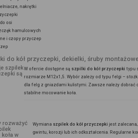
elniacze, nakrętki
zyczepki
do osi
szczęk hamulcowych
ne i czopy przyczep
czep
lki do kół przyczepki, dekielki, śruby montażowe
e szpilek
W ofercie dostępne są
szpilki do kół przyczepki
typu 
czepki są
rozmiarze M12x1,5. Wybór zależy od typu felgi – stoż
?
dla felg z gniazdami kulistymi. Zawsze należy dobrać 
stabilne mocowanie koła.
y rozważyć
Wymiana
szpilek do kół przyczepki
jest zalecana
ilek
gwintu, korozji lub ich odkształcenia. Regularne k
 koła w