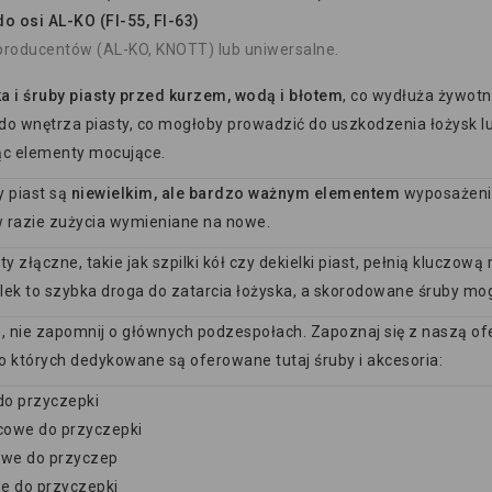
do osi AL-KO (FI-55, FI-63)
producentów (AL-KO, KNOTT) lub uniwersalne.
a i śruby piasty przed kurzem, wodą i błotem
, co wydłuża żywot
h do wnętrza piasty, co mogłoby prowadzić do uszkodzenia łożysk 
ąc elementy mocujące.
ny piast są
niewielkim, ale bardzo ważnym elementem
wyposażenia
 razie zużycia wymieniane na nowe.
 złączne, takie jak szpilki kół czy dekielki piast, pełnią kluczową
lek to szybka droga do zatarcia łożyska, a skorodowane śruby mo
e, nie zapomnij o głównych podzespołach. Zapoznaj się z naszą 
o których dedykowane są oferowane tutaj śruby i akcesoria:
do przyczepki
cowe do przyczepki
we do przyczep
e do przyczepki