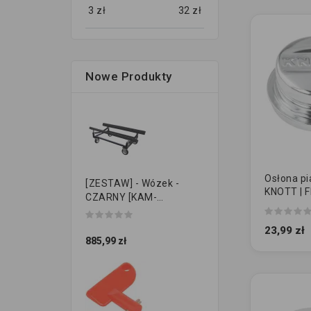
3
zł
32
zł
Nowe Produkty
Osłona pia
[ZESTAW] - Wózek -
KNOTT | FI
CZARNY [KAM-
oryginał
PRZYCZEPKI]
23,99 zł
885,99 zł