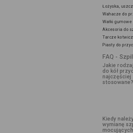
Łożyska, uszcz
Wahacze do pr
Wałki gumowe 
Akcesoria do 
Tarcze kotwicz
Piasty do przy
FAQ - Szpi
Jakie rodzaj
do kół przy
najczęściej
stosowane
Kiedy należ
wymianę szp
mocujących