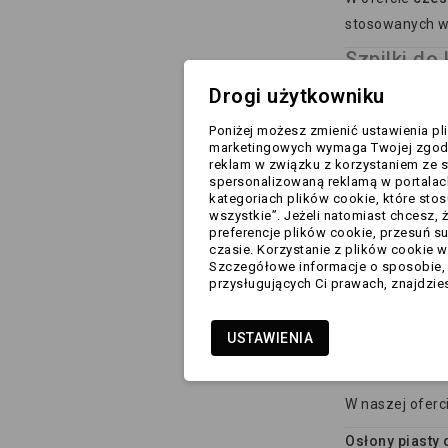
stosowanych w 
Szpilki do
Szpilki do kół
t
Drogi użytkowniku
Szpilka stożek
Poniżej możesz zmienić ustawienia pl
marketingowych wymaga Twojej zgody.
Szpilka okrągł
reklam w związku z korzystaniem ze s
Zestaw 8 x śru
spersonalizowaną reklamą w portalac
kategoriach plików cookie, które stos
Zestaw 4 x śr
wszystkie”. Jeżeli natomiast chcesz, 
preferencje plików cookie, przesuń 
Szpilki mogą u
czasie. Korzystanie z plików cookie 
Szczegółowe informacje o sposobie, w
zużytych lub u
przysługujących Ci prawach, znajdzies
mogą prowadzić
Nowe szpilki k
USTAWIENIA
Dekielki na
W naszej oferc
Osłony piasty 