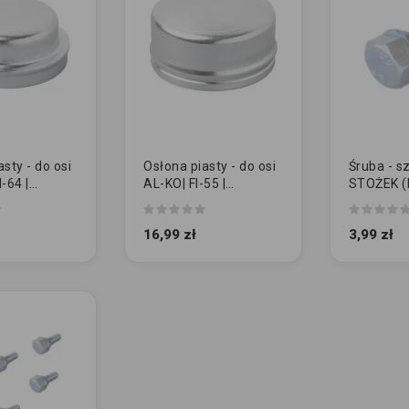
sty - do osi
Osłona piasty - do osi
Śruba - sz
-64 |
AL-KO| FI-55 |
STOŻEK (
k
zamiennik
16,99 zł
3,99 zł