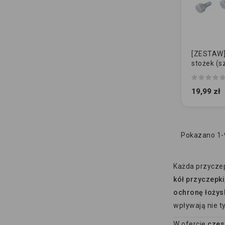
[ZESTAW] 
stożek (sz
M12x1,5
19,99 zł
Pokazano 1-9
Każda przyczep
kół przyczepki
ochronę łożys
wpływają nie t
W ofercie
czes