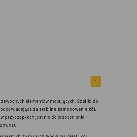
1
i niezawodnych elementów mocujących.
Szpilki do
 odpowiadające za
stabilne zamocowanie kół,
la w przyczepkach jest nie do przecenienia -
przewozu.
owanych do różnych typów osi, piast i kół